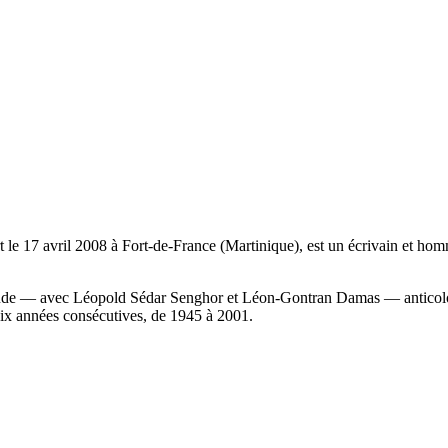
le 17 avril 2008 à Fort-de-France (Martinique), est un écrivain et homme 
tude — avec Léopold Sédar Senghor et Léon-Gontran Damas — anticolonial
six années consécutives, de 1945 à 2001.