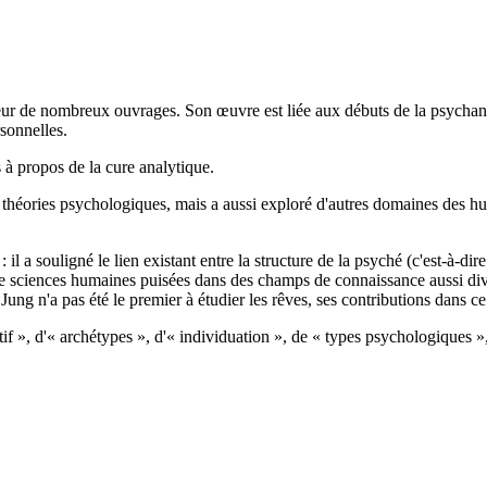
uteur de nombreux ouvrages. Son œuvre est liée aux débuts de la psychan
rsonnelles.
 à propos de la cure analytique.
de théories psychologiques, mais a aussi exploré d'autres domaines des hu
l a souligné le lien existant entre la structure de la psyché (c'est-à-dir
 de sciences humaines puisées dans des champs de connaissance aussi diver
Si Jung n'a pas été le premier à étudier les rêves, ses contributions dans 
ctif », d'« archétypes », d'« individuation », de « types psychologiques