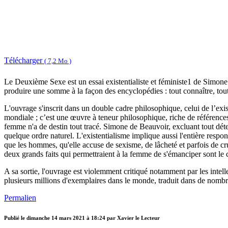
Télécharger
( 7,2 Mo )
Le Deuxième Sexe est un essai existentialiste et féministe1 de Simone
produire une somme à la façon des encyclopédies : tout connaître, tout 
L'ouvrage s'inscrit dans un double cadre philosophique, celui de l’exi
mondiale ; c’est une œuvre à teneur philosophique, riche de références 
femme n'a de destin tout tracé. Simone de Beauvoir, excluant tout déter
quelque ordre naturel. L'existentialisme implique aussi l'entière respo
que les hommes, qu'elle accuse de sexisme, de lâcheté et parfois de c
deux grands faits qui permettraient à la femme de s'émanciper sont le 
A sa sortie, l'ouvrage est violemment critiqué notamment par les int
plusieurs millions d'exemplaires dans le monde, traduit dans de nombre
Permalien
Publié le
dimanche 14 mars 2021 à 18:24
par Xavier le Lecteur