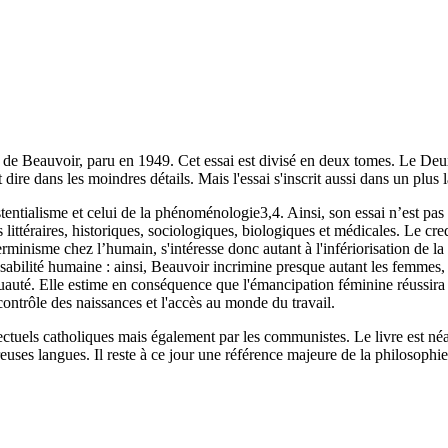
 de Beauvoir, paru en 1949. Cet essai est divisé en deux tomes. Le Deux
dire dans les moindres détails. Mais l'essai s'inscrit aussi dans un plus
stentialisme et celui de la phénoménologie3,4. Ainsi, son essai n’est pa
littéraires, historiques, sociologiques, biologiques et médicales. Le cre
minisme chez l’humain, s'intéresse donc autant à l'infériorisation de la 
nsabilité humaine : ainsi, Beauvoir incrimine presque autant les femmes,
ruauté. Elle estime en conséquence que l'émancipation féminine réussira 
contrôle des naissances et l'accès au monde du travail.
ellectuels catholiques mais également par les communistes. Le livre es
uses langues. Il reste à ce jour une référence majeure de la philosophie